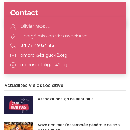
Contact
Olivier MOREL
Chargé mission Vie associative
04 77 49 54 85
omorel@laligue42.org
monasso.laligue42.org
Actualités Vie associative
Associations: ça ne tient plus !
Savoir animer l'assemblée générale de son