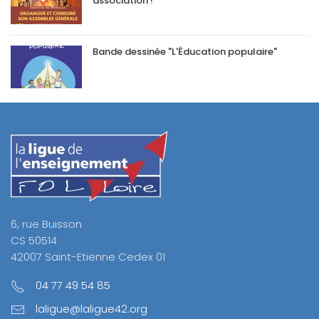
association !
Bande dessinée "L'Éducation populaire"
6, rue Buisson
CS 50514
42007 Saint-Etienne Cedex 01
04 77 49 54 85
laligue@laligue42.org