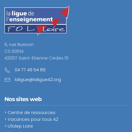
6, rue Buisson
CS 50514
42007 Saint-Etienne Cedex 01
04 77 49 54 85
laligue@laligue42.org
Nos sites web
> Centre de ressources
> Vacances pour tous 42
> Ufolep Loire