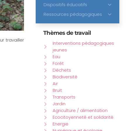
Dispositifs éducatifs
Ressources pédagogiques
Thèmes de travail
 travailler
Interventions pédagogiques
jeunes
Eau
Forêt
Déchets
Biodiversité
Air
Bruit
Transports
Jardin
Agriculture / alimentation
Ecocitoyenneté et solidarité
Energie
Numérique et écologie