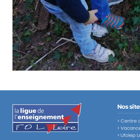
Nos sit
> Centre 
> Vacance
> Ufolep L