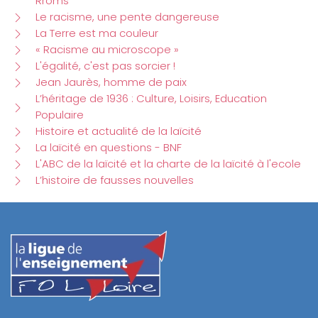
Rroms
Le racisme, une pente dangereuse
La Terre est ma couleur
« Racisme au microscope »
L'égalité, c'est pas sorcier !
Jean Jaurès, homme de paix
L’héritage de 1936 : Culture, Loisirs, Education
Populaire
Histoire et actualité de la laïcité
La laïcité en questions - BNF
L'ABC de la laïcité et la charte de la laïcité à l'ecole
L’histoire de fausses nouvelles